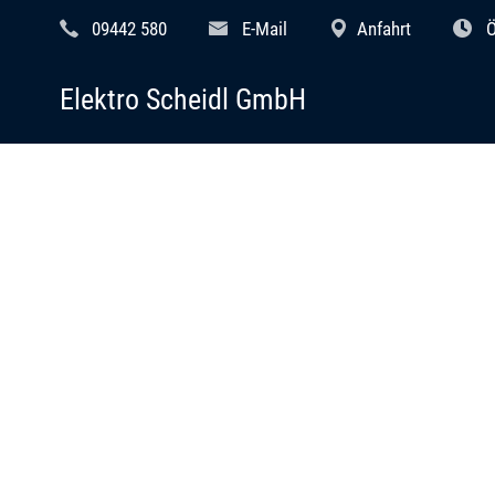
09442 580
E-Mail
Anfahrt
Ö
Elektro Scheidl GmbH