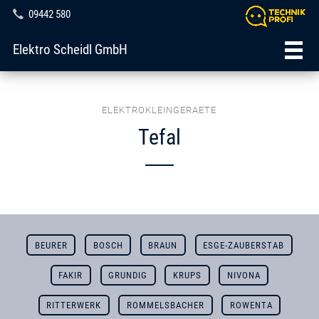
09442 580
Elektro Scheidl GmbH
ELEKTROKLEINGERAETE
Tefal
BEURER
BOSCH
BRAUN
ESGE-ZAUBERSTAB
FAKIR
GRUNDIG
KRUPS
NIVONA
RITTERWERK
ROMMELSBACHER
ROWENTA