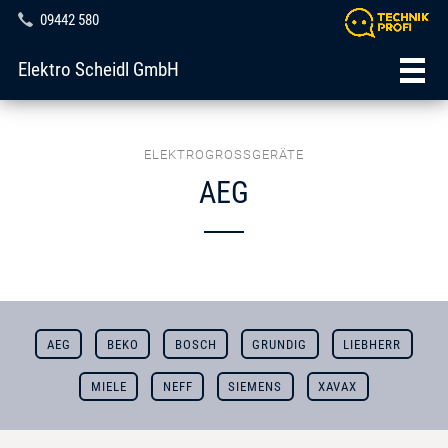
09442 580
Elektro Scheidl GmbH
ELEKTROGROSSGERÄTE
AEG
AEG
BEKO
BOSCH
GRUNDIG
LIEBHERR
MIELE
NEFF
SIEMENS
XAVAX