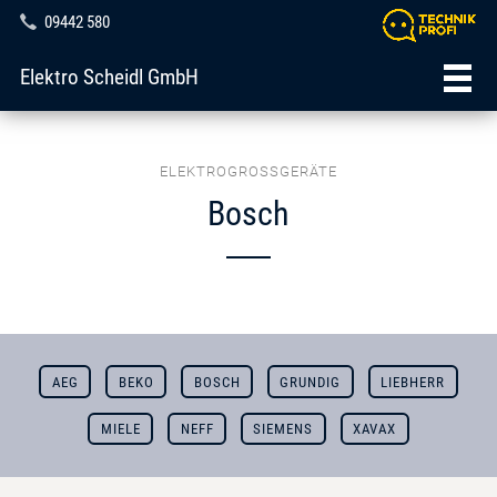
09442 580
Elektro Scheidl GmbH
ELEKTROGROSSGERÄTE
Bosch
AEG
BEKO
BOSCH
GRUNDIG
LIEBHERR
MIELE
NEFF
SIEMENS
XAVAX