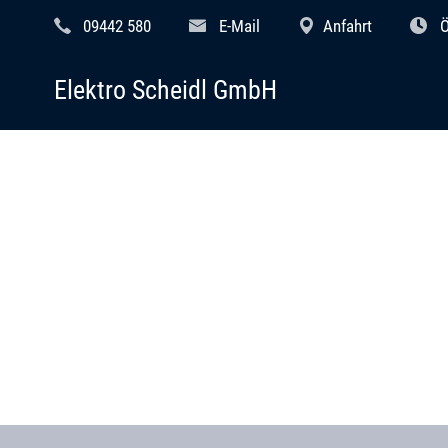
09442 580
E-Mail
Anfahrt
Ö
Elektro Scheidl GmbH